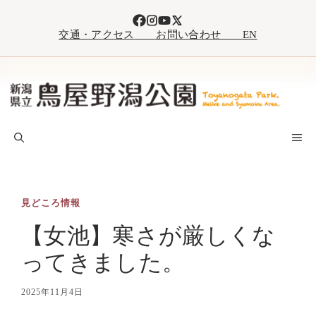
コ
ン
交通・アクセス
お問い合わせ
EN
テ
ン
ツ
へ
ス
キ
M
ッ
プ
見どころ情報
【女池】寒さが厳しくな
ってきました。
2025年11月4日