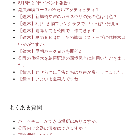
8月8日と9日イベント報告♪
昆虫満喫コースor冷たいアクティビティ？
【鐘木】新堀橋左岸のカラスウリの実の色は何色？
【鐘木】8月生き物ファンクラブで、いっぱい発見♬
【鐘木】雨降りでも公園で工作できます
【鐘木】夏のＢＢＱに、冬の準備⇒ストーブに伐採木は
いかがですか。
【鐘木】早朝パークヨガを開催♬
公園の伐採木を鳥屋野潟の環境保全に利用いただきまし
た。
【鐘木】せせらぎに子供たちの歓声が戻ってきました。
【鐘木】いよいよ夏突入ですね
よくある質問
バーベキューができる場所はありますか。
公園内で楽器の演奏はできますか？