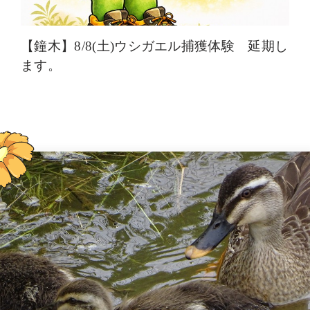
【鐘木】8/8(土)ウシガエル捕獲体験 延期し
ます。