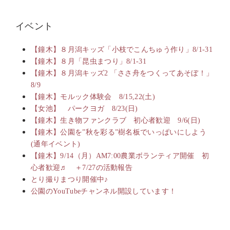
イベント
【鐘木】８月潟キッズ「小枝でこんちゅう作り」8/1-31
【鐘木】８月「昆虫まつり」8/1-31
【鐘木】８月潟キッズ2 「ささ舟をつくってあそぼ！」
8/9
【鐘木】モルック体験会 8/15,22(土)
【女池】 パークヨガ 8/23(日)
【鐘木】生き物ファンクラブ 初心者歓迎 9/6(日)
【鐘木】公園を”秋を彩る”樹名板でいっぱいにしよう
(通年イベント)
【鐘木】9/14（月）AM7:00農業ボランティア開催 初
心者歓迎♬ ＋7/27の活動報告
とり撮りまつり開催中♪
公園のYouTubeチャンネル開設しています！