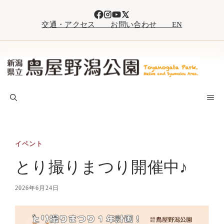
コ
ン
交通・アクセス
お問い合わせ
EN
テ
ン
ツ
へ
ス
キ
M
ッ
プ
イベント
とり撮りまつり開催中♪
2026年6月24日