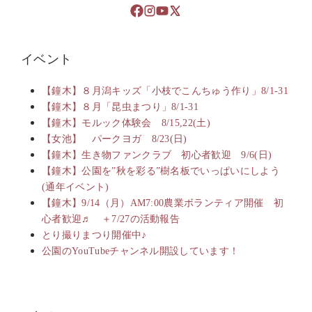
イベント
【鐘木】８月潟キッズ「小枝でこんちゅう作り」8/1-31
【鐘木】８月「昆虫まつり」8/1-31
【鐘木】モルック体験会 8/15,22(土)
【女池】 パークヨガ 8/23(日)
【鐘木】生き物ファンクラブ 初心者歓迎 9/6(日)
【鐘木】公園を”秋を彩る”樹名板でいっぱいにしよう
(通年イベント)
【鐘木】9/14（月）AM7:00農業ボランティア開催 初
心者歓迎♬ ＋7/27の活動報告
とり撮りまつり開催中♪
公園のYouTubeチャンネル開設しています！