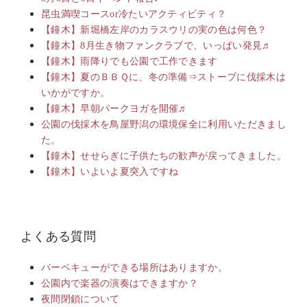
昆虫満喫コースor冷たいアクティビティ？
【鐘木】新堀橋左岸のカラスウリの実の色は何色？
【鐘木】8月生き物ファンクラブで、いっぱい発見♬
【鐘木】雨降りでも公園で工作できます
【鐘木】夏のＢＢＱに、冬の準備⇒ストーブに伐採木は
いかがですか。
【鐘木】早朝パークヨガを開催♬
公園の伐採木を鳥屋野潟の環境保全に利用いただきまし
た。
【鐘木】せせらぎに子供たちの歓声が戻ってきました。
【鐘木】いよいよ夏突入ですね
よくある質問
バーベキューができる場所はありますか。
公園内で楽器の演奏はできますか？
夜間閉鎖について