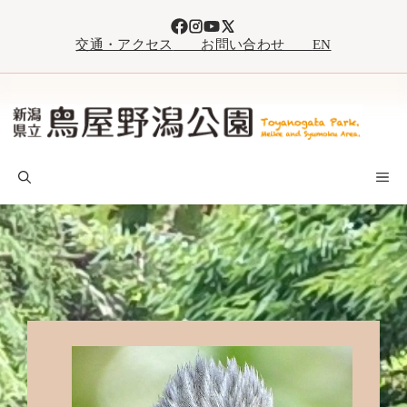
コ
ン
交通・アクセス
お問い合わせ
EN
テ
ン
ツ
へ
ス
キ
M
ッ
プ