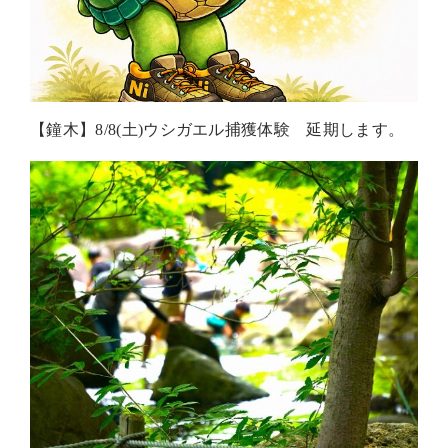
【鐘木】8/8(土)ウシガエル捕獲体験 延期します。