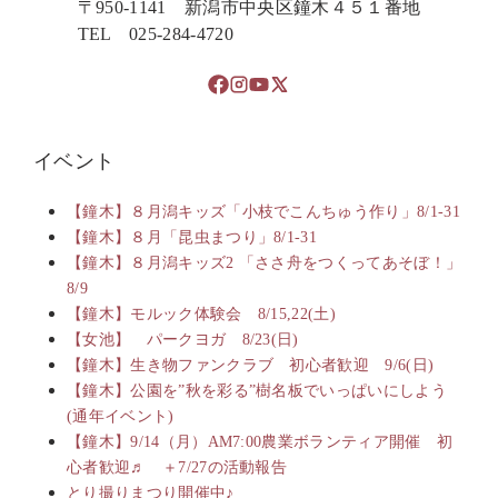
〒950-1141 新潟市中央区鐘木４５１番地
TEL 025-284-4720
イベント
【鐘木】８月潟キッズ「小枝でこんちゅう作り」8/1-31
【鐘木】８月「昆虫まつり」8/1-31
【鐘木】８月潟キッズ2 「ささ舟をつくってあそぼ！」
8/9
【鐘木】モルック体験会 8/15,22(土)
【女池】 パークヨガ 8/23(日)
【鐘木】生き物ファンクラブ 初心者歓迎 9/6(日)
【鐘木】公園を”秋を彩る”樹名板でいっぱいにしよう
(通年イベント)
【鐘木】9/14（月）AM7:00農業ボランティア開催 初
心者歓迎♬ ＋7/27の活動報告
とり撮りまつり開催中♪