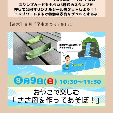
【鐘木】８月「昆虫まつり」8/1-31